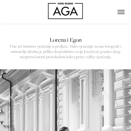
Lorena i Egon
Fine art intimno vjenčanje u proljeće. Malo vjenčanje za nas fotografe i
snimatelje idealna je prilika da proširimo svoje kreativne granice zbog
neopterećenosti protokolom kakva prate velika vjenčanja.