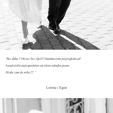
"Bez daha !! Divno i bez riječi!! Danima ćemo još pregledavat!
Iznad očekivanja apsolutno savršeno odrađen posao.
Hvala vam do neba !!! "
Lorena i Egon