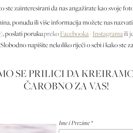
o ste zainteresirani da nas angažirate kao svoje foto
ina, ponudu ili više informacija možete nas nazvat
e)
, poslati poruku
preko
Facebooka
/
Instagrama
ili
Slobodno napišite nekoliko riječi o sebi i kako ste z
MO SE PRILICI DA KREIRAM
ČAROBNO ZA VAS!
Ime i Prezime *