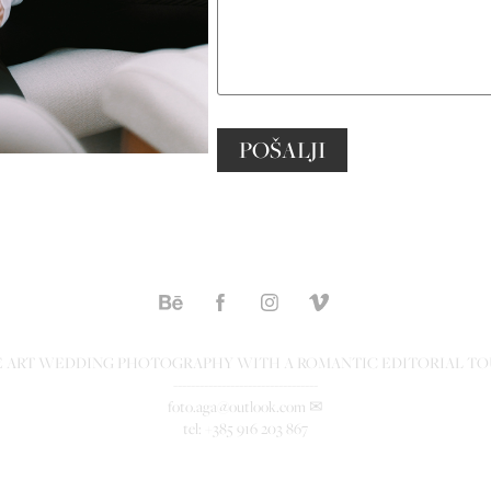
POŠALJI
E ART WEDDING PHOTOGRAPHY WITH A ROMANTIC EDITORIAL T
---------------------------------
foto.aga@outlook.com ✉
tel: +385 916 203 867