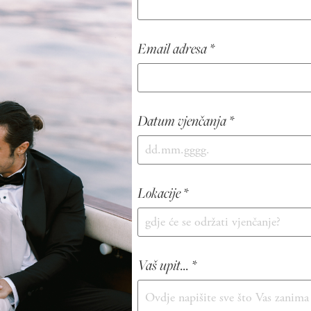
Email adresa *
Datum vjenčanja *
Lokacije *
Vaš upit... *