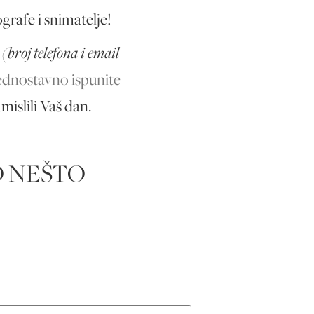
grafe i snimatelje!
i
(broj telefona i email
 jednostavno ispunite
amislili Vaš dan.
O NEŠTO