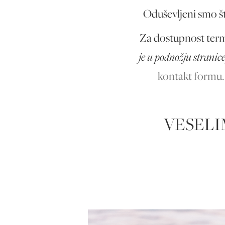
Oduševljeni smo št
Za dostupnost term
je u podnožju stranic
kontakt formu.
VESELI