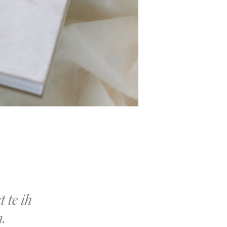
t te ih
.