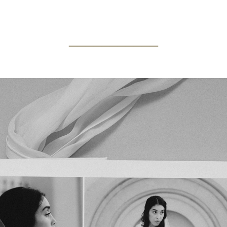
___________